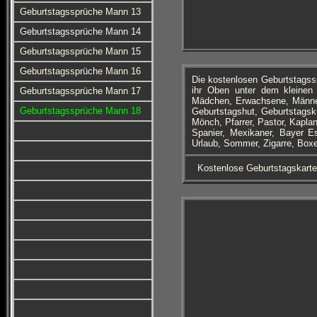
Geburtstagssprüche Mann 13
Geburtstagssprüche Mann 14
Geburtstagssprüche Mann 15
Geburtstagssprüche Mann 16
Die kostenlosen Geburtstagss
ihr Oben unter dem kleinen 
Geburtstagssprüche Mann 17
Mädchen, Erwachsene, Männer
Geburtstagssprüche Mann 18
Geburtstagshut, Geburtstagsku
Mönch, Pfarrer, Pastor, Kaplan
Spanier, Mexikaner, Bayer Es
Urlaub, Sommer, Zigarre, Boxe
Kostenlose Geburtstagskart