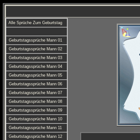
Alle Sprüche Zum Geburtstag
Geburtstagssprüche Mann 01
Geburtstagssprüche Mann 02
Geburtstagssprüche Mann 03
Geburtstagssprüche Mann 04
Geburtstagssprüche Mann 05
Geburtstagssprüche Mann 06
Geburtstagssprüche Mann 07
Geburtstagssprüche Mann 08
Geburtstagssprüche Mann 09
Geburtstagssprüche Mann 10
Geburtstagssprüche Mann 11
Geburtstagssprüche Mann 12