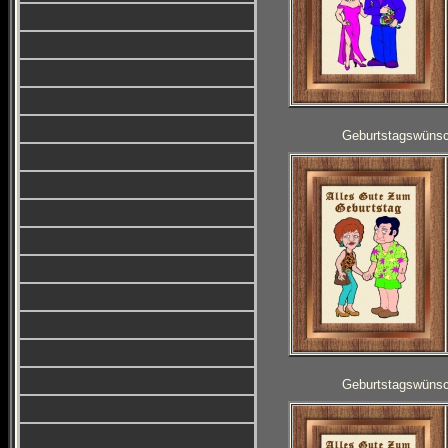
Geburtstagswünsc
Geburtstagswünsc