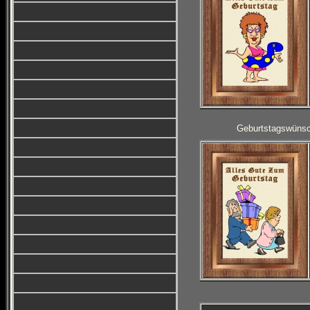
Geburtstagswünsc