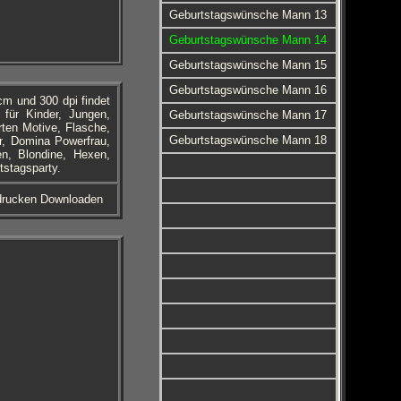
Geburtstagswünsche Mann 13
Geburtstagswünsche Mann 14
Geburtstagswünsche Mann 15
Geburtstagswünsche Mann 16
m und 300 dpi findet
für Kinder, Jungen,
Geburtstagswünsche Mann 17
ten Motive, Flasche,
Geburtstagswünsche Mann 18
r, Domina Powerfrau,
hen, Blondine, Hexen,
tstagsparty.
sdrucken Downloaden