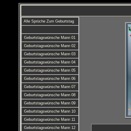
Alle Sprüche Zum Geburtstag
Geburtstagswünsche Mann 01
Geburtstagswünsche Mann 02
Geburtstagswünsche Mann 03
Geburtstagswünsche Mann 04
Geburtstagswünsche Mann 05
Geburtstagswünsche Mann 06
Geburtstagswünsche Mann 07
Geburtstagswünsche Mann 08
Geburtstagswünsche Mann 09
Geburtstagswünsche Mann 10
Geburtstagswünsche Mann 11
Geburtstagswünsche Mann 12