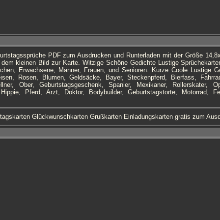
urtstagssprüche PDF zum Ausdrucken und Runterladen mit der Größe 14,8
r dem kleinen Bild zur Karte. Witzige Schöne Gedichte Lustige Sprüchekart
dchen, Erwachsene, Männer, Frauen, und Senioren. Kurze Coole Lustige G
sen, Rosen, Blumen, Geldsäcke, Bayer, Steckenpferd, Bierfass, Fahrrad, 
llner, Ober, Geburtstagsgeschenk, Spanier, Mexikaner, Rollerskater, O
ippie, Pferd, Arzt, Doktor, Bodybuilder, Geburtstagstorte, Motorrad, F
tagskarten Glückwunschkarten Grußkarten Einladungskarten gratis zum Au