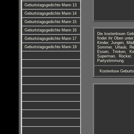
Geburtstagsgedichte Mann 13
Geburtstagsgedichte Mann 14
Geburtstagsgedichte Mann 15
Geburtstagsgedichte Mann 16
Die kostenlosen Geb
findet ihr Oben unte
Geburtstagsgedichte Mann 17
Kinder, Jungen, Mä
Geburtstagsgedichte Mann 18
Sommer, Urlaub, Rei
Essen, Trinken, Ke
Superman, Rocker, H
Partystimmung.
Kostenlose Geburts