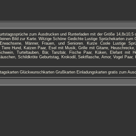
urtstagssprüche zum Ausdrucken und Runterladen mit der Größe 14,8x10,5 c
leinen Bild zur Karte. Witzige Schöne Gedichte Lustige Sprüchekarten zum G
Erwachsene, Männer, Frauen, und Senioren. Kurze Coole Lustige Sprü
Tiere Hund, Katzen Paar, Esel mit Musik, Grille mit Gitarre, Heuschrecke
chwein, Turteltauben, Bär, Tanzbär, Fische Paar, Küken, Elefant mit H
uschen, Schildkröte Geburtstag, Krokodil, Sektflasche, Amor, Vogel Paar, K
tagskarten Glückwunschkarten Grußkarten Einladungskarten gratis zum Au