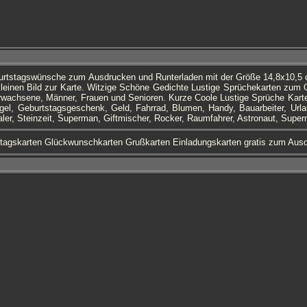
urtstagswünsche zum Ausdrucken und Runterladen mit der Größe 14,8x10,5 c
leinen Bild zur Karte. Witzige Schöne Gedichte Lustige Sprüchekarten zum G
wachsene, Männer, Frauen und Senioren. Kurze Coole Lustige Sprüche Karten
ngel, Geburtstagsgeschenk, Geld, Fahrrad, Blumen, Handy, Bauarbeiter, Url
aler, Steinzeit, Superman, Giftmischer, Rocker, Raumfahrer, Astronaut, Supe
tagskarten Glückwunschkarten Grußkarten Einladungskarten gratis zum Au