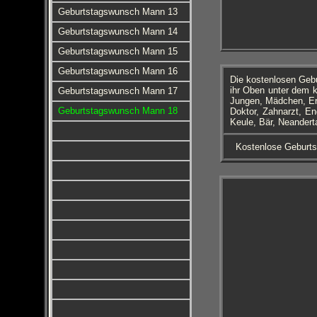
Geburtstagswunsch Mann 13
Geburtstagswunsch Mann 14
Geburtstagswunsch Mann 15
Geburtstagswunsch Mann 16
Die kostenlosen Geb
ihr Oben unter dem k
Geburtstagswunsch Mann 17
Jungen, Mädchen, Er
Geburtstagswunsch Mann 18
Doktor, Zahnarzt, E
Keule, Bär, Neandert
Kostenlose Geburts