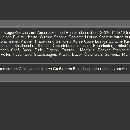
urtstagswünsche zum Ausdrucken und Runterladen mit der Größe 14,8x10,5 c
kleinen Bild zur Karte. Witzige Schöne Gedichte Lustige Sprüchekarten zu
wachsene, Männer, Frauen und Senioren. Kurze Coole Lustige Sprüche Ka
ehose, Sektflasche, Schule, Geburtstagsgeschenk, Bauarbeiter, Frühstück
terich Chef, Boss, Furie, Zigarre, Fahrrad, Medikus, Rocker, Stahlhel
 Roller, Hausmann, Staubsaugen, Krank, Bayer, Österreich, Schweiz, Ma
tagskarten Glückwunschkarten Grußkarten Einladungskarten gratis zum Au